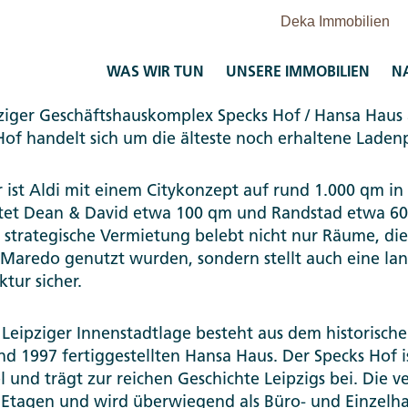
WAS WIR TUN
UNSERE IMMOBILIEN
N
ehrere Mietverträge für Büro- und Einzelhandelsfläc
ziger Geschäftshauskomplex Specks Hof / Hansa Haus 
of handelt sich um die älteste noch erhaltene Ladenp
 ist Aldi mit einem Citykonzept auf rund 1.000 qm i
tet Dean & David etwa 100 qm und Randstad etwa 60
e strategische Vermietung belebt nicht nur Räume, di
Maredo genutzt wurden, sondern stellt auch eine lan
tur sicher.
Leipziger Innenstadtlage besteht aus dem historisch
d 1997 fertiggestellten Hansa Haus. Der Specks Hof i
l und trägt zur reichen Geschichte Leipzigs bei. Die v
en Etagen und wird überwiegend als Büro- und Einzelh