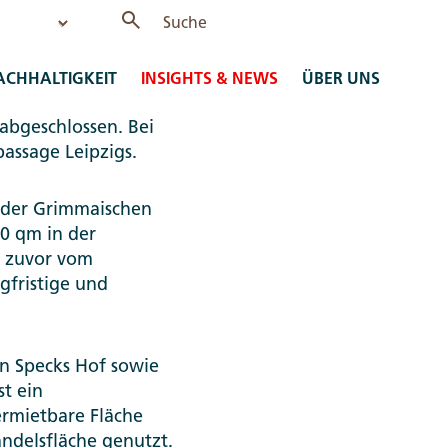
ACHHALTIGKEIT
INSIGHTS & NEWS
ÜBER UNS
hen mit insgesamt
abgeschlossen. Bei
assage Leipzigs.
n der Grimmaischen
0 qm in der
e zuvor vom
gfristige und
en Specks Hof sowie
st ein
ermietbare Fläche
andelsfläche genutzt.