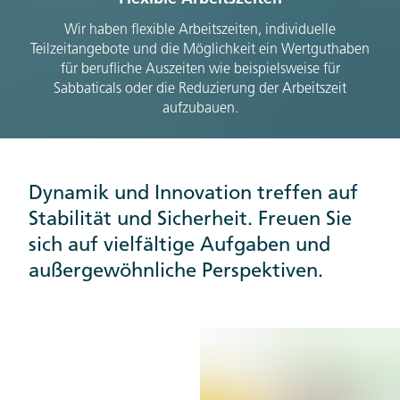
Wir haben flexible Arbeitszeiten, individuelle
Wir 
Teilzeitangebote und die Möglichkeit ein Wertguthaben
Zu
für berufliche Auszeiten wie beispielsweise für
pro
Sabbaticals oder die Reduzierung der Arbeitszeit
aufzubauen.
Dynamik und Innovation treffen auf
Stabilität und Sicherheit. Freuen Sie
sich auf vielfältige Aufgaben und
außergewöhnliche Perspektiven.